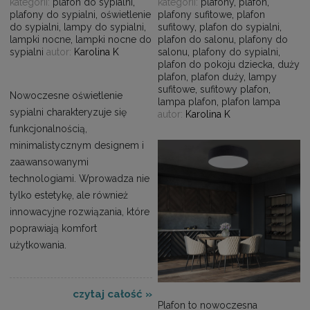
kategorii:
plafon do sypialni
,
kategorii:
plafony
,
plafon
,
plafony do sypialni
,
oświetlenie
plafony sufitowe
,
plafon
do sypialni
,
lampy do sypialni
,
sufitowy
,
plafon do sypialni
,
lampki nocne
,
lampki nocne do
plafon do salonu
,
plafony do
sypialni
autor:
Karolina K
salonu
,
plafony do sypialni
,
plafon do pokoju dziecka
,
duży
plafon
,
plafon duży
,
lampy
sufitowe
,
sufitowy plafon
,
Nowoczesne oświetlenie
lampa plafon
,
plafon lampa
sypialni charakteryzuje się
autor:
Karolina K
funkcjonalnością,
minimalistycznym designem i
zaawansowanymi
technologiami. Wprowadza nie
tylko estetykę, ale również
innowacyjne rozwiązania, które
poprawiają komfort
użytkowania.
czytaj całość »
Plafon to nowoczesna