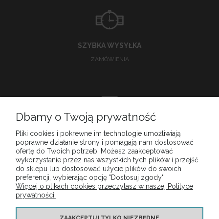
SZYBKA WYSYŁKA
ZAMÓWIENIA
Dbamy o Twoją prywatność
DOSKONAŁA
Pliki cookies i pokrewne im technologie umożliwiają
poprawne działanie strony i pomagają nam dostosować
OBSŁUGA KLIENTA
ofertę do Twoich potrzeb. Możesz zaakceptować
wykorzystanie przez nas wszystkich tych plików i przejść
do sklepu lub dostosować użycie plików do swoich
preferencji, wybierając opcję "Dostosuj zgody".
Więcej o plikach cookies przeczytasz w naszej Polityce
MOJE KONTO
prywatności.
PŁATNOŚCI I DOSTAWA
ZAAKCEPTUJ TYLKO NIEZBĘDNE