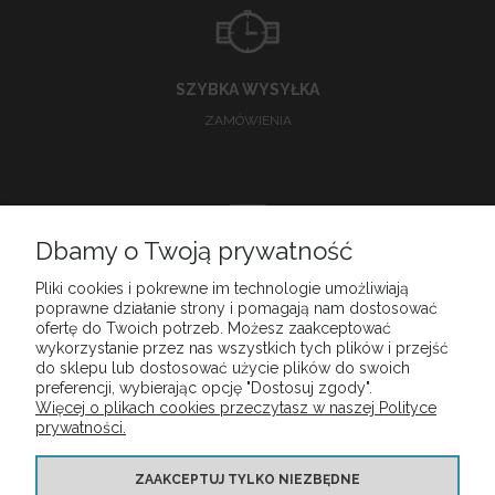
SZYBKA WYSYŁKA
ZAMÓWIENIA
Dbamy o Twoją prywatność
DOSKONAŁA
Pliki cookies i pokrewne im technologie umożliwiają
poprawne działanie strony i pomagają nam dostosować
OBSŁUGA KLIENTA
ofertę do Twoich potrzeb. Możesz zaakceptować
wykorzystanie przez nas wszystkich tych plików i przejść
do sklepu lub dostosować użycie plików do swoich
preferencji, wybierając opcję "Dostosuj zgody".
Więcej o plikach cookies przeczytasz w naszej Polityce
MOJE KONTO
prywatności.
PŁATNOŚCI I DOSTAWA
ZAAKCEPTUJ TYLKO NIEZBĘDNE