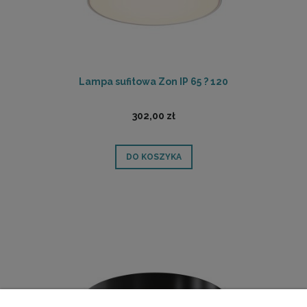
Lampa sufitowa Zon IP 65 ? 120
302,00 zł
DO KOSZYKA