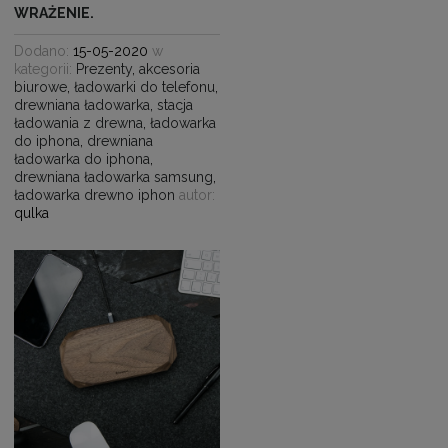
WRAŻENIE.
Dodano:
15-05-2020
w
kategorii:
Prezenty
,
akcesoria
biurowe
,
ładowarki do telefonu
,
drewniana ładowarka
,
stacja
ładowania z drewna
,
ładowarka
do iphona
,
drewniana
ładowarka do iphona
,
drewniana ładowarka samsung
,
ładowarka drewno iphon
autor:
qulka