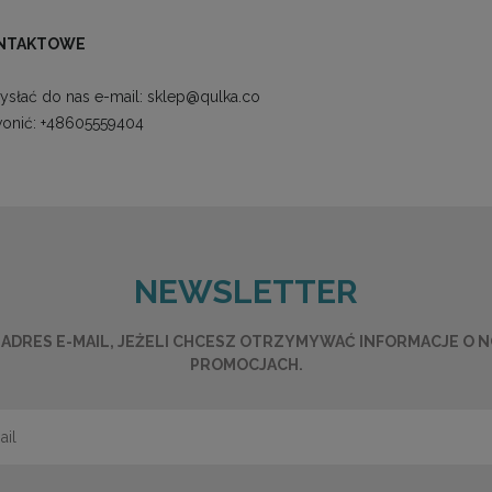
ONTAKTOWE
słać do nas e-mail:
sklep@qulka.co
wonić:
+48605559404
NEWSLETTER
ADRES E-MAIL, JEŻELI CHCESZ OTRZYMYWAĆ INFORMACJE O 
PROMOCJACH.