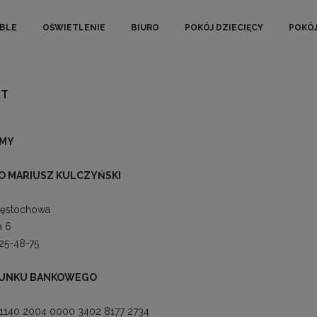
BLE
OŚWIETLENIE
BIURO
POKÓJ DZIECIĘCY
POKÓ
KT
RMY
O MARIUSZ KULCZYŃSKI
zęstochowa
a 6
25-48-75
HUNKU BANKOWEGO
1140 2004 0000 3402 8177 2734