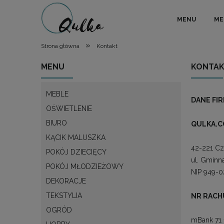
MENU
ME
»
Strona główna
Kontakt
MENU
KONTA
MEBLE
DANE FI
OŚWIETLENIE
BIURO
QULKA.C
KĄCIK MALUSZKA
42-221 C
POKÓJ DZIECIĘCY
ul. Gminn
POKÓJ MŁODZIEŻOWY
NIP 949-0
DEKORACJE
TEKSTYLIA
NR RAC
OGRÓD
mBank 71 