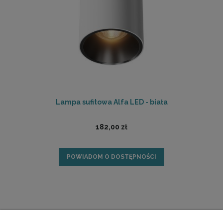
Lampa sufitowa Alfa LED - biała
182,00 zł
POWIADOM O DOSTĘPNOŚCI