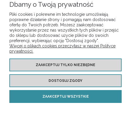
Dbamy o Twoją prywatność
Pliki cookies i pokrewne im technologie umożliwiają
poprawne działanie strony i pomagają nam dostosować
ofertę do Twoich potrzeb. Możesz zaakceptować
wykorzystanie przez nas wszystkich tych plików i przejść
do sklepu lub dostosować użycie plików do swoich
preferencji, wybierając opcję "Dostosuj zgody".
Więcej o plikach cookies przeczytasz w naszej Polityce
prywatności.
ZAAKCEPTUJ TYLKO NIEZBĘDNE
Lampa sufitowa Artisan
DOSTOSUJ ZGODY
135,00 zł
ZAAKCEPTUJ WSZYSTKIE
DO KOSZYKA