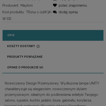
Producent:
Maytoni
poleć znajomemu
Kod produktu:
TR104-1-24W3K-
dodaj opinię
W-DE
OPIS
KOSZTY DOSTAWY
CENA NIE ZAWIERA EWENTUALNYCH KOSZTÓW
PŁATNOŚCI
PRODUKTY POWIĄZANE
OPINIE O PRODUKCIE (0)
Nowoczesny Design Przemysłowy: Wydłużona lampa UNITY
charakteryzuje się eleganckim, nowoczesnym stylem
przemysłowym, idealnym do podkreślenia estetyki Twojego
salonu, sypialni, kuchni, jadalni, biura, gabinetu, korytarza,
kawiarni lub restauracji. Wysokiej Jakości Oświetlenie: