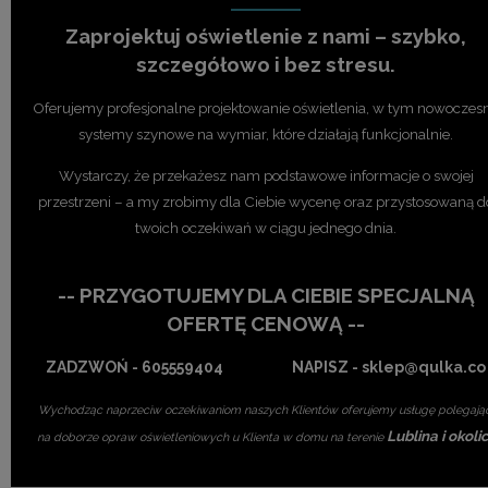
Zaprojektuj oświetlenie z nami – szybko,
szczegółowo i bez stresu.
Oferujemy profesjonalne projektowanie oświetlenia, w tym nowoczes
systemy szynowe na wymiar, które działają funkcjonalnie.
Wystarczy, że przekażesz nam podstawowe informacje o swojej
przestrzeni – a my zrobimy dla Ciebie wycenę oraz przystosowaną d
twoich oczekiwań w ciągu jednego dnia.
-- PRZYGOTUJEMY DLA CIEBIE SPECJALNĄ
OFERTĘ CENOWĄ --
ZADZWOŃ - 605559404 NAPISZ - sklep@qulka.co
Wychodząc naprzeciw oczekiwaniom naszych Klientów oferujemy usługę polegają
Lublina i okoli
na doborze opraw oświetleniowych u Klienta w domu na terenie