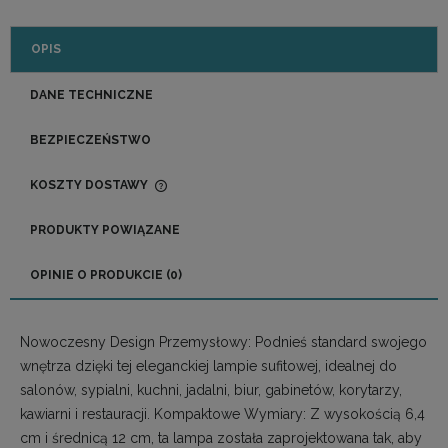
OPIS
DANE TECHNICZNE
BEZPIECZEŃSTWO
KOSZTY DOSTAWY
CENA NIE ZAWIERA EWENTUALNYCH KOSZTÓW
PŁATNOŚCI
PRODUKTY POWIĄZANE
OPINIE O PRODUKCIE (0)
Nowoczesny Design Przemysłowy: Podnieś standard swojego
wnętrza dzięki tej eleganckiej lampie sufitowej, idealnej do
salonów, sypialni, kuchni, jadalni, biur, gabinetów, korytarzy,
kawiarni i restauracji. Kompaktowe Wymiary: Z wysokością 6,4
cm i średnicą 12 cm, ta lampa została zaprojektowana tak, aby