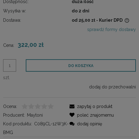
Dostępność:
duża ilość
Wysyłka w:
do 2 dni
Dostawa:
od 25,00 zł
- Kurier DPD
Cena nie zawiera ewentualnych kosztów płatności
sprawdź formy dostawy
322,00 zł
Cena:
DO KOSZYKA
szt.
dodaj do przechowalni
Ocena:
zapytaj o produkt
Producent:
Maytoni
poleć znajomemu
Kod produktu:
C089CL-12W3K-
dodaj opinię
BMG