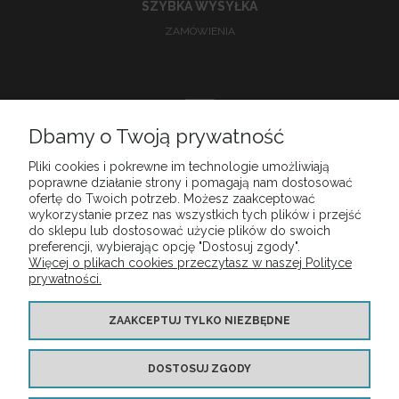
SZYBKA WYSYŁKA
ZAMÓWIENIA
Dbamy o Twoją prywatność
DOSKONAŁA
Pliki cookies i pokrewne im technologie umożliwiają
poprawne działanie strony i pomagają nam dostosować
OBSŁUGA KLIENTA
ofertę do Twoich potrzeb. Możesz zaakceptować
wykorzystanie przez nas wszystkich tych plików i przejść
do sklepu lub dostosować użycie plików do swoich
preferencji, wybierając opcję "Dostosuj zgody".
Więcej o plikach cookies przeczytasz w naszej Polityce
MOJE KONTO
prywatności.
PŁATNOŚCI I DOSTAWA
ZAAKCEPTUJ TYLKO NIEZBĘDNE
DOSTOSUJ ZGODY
INFORMACJE