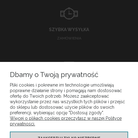
SZYBKA WYSYŁKA
ZAMÓWIENIA
Dbamy o Twoją prywatność
DOSKONAŁA
Pliki cookies i pokrewne im technologie umożliwiają
poprawne działanie strony i pomagają nam dostosować
OBSŁUGA KLIENTA
ofertę do Twoich potrzeb. Możesz zaakceptować
wykorzystanie przez nas wszystkich tych plików i przejść
do sklepu lub dostosować użycie plików do swoich
preferencji, wybierając opcję "Dostosuj zgody".
Więcej o plikach cookies przeczytasz w naszej Polityce
MOJE KONTO
prywatności.
PŁATNOŚCI I DOSTAWA