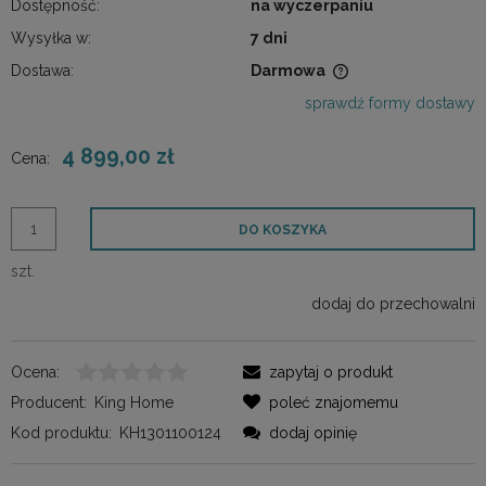
Dostępność:
na wyczerpaniu
Wysyłka w:
7 dni
Dostawa:
Darmowa
Cena nie zawiera ewentualnych kosztów płatności
sprawdź formy dostawy
4 899,00 zł
Cena:
DO KOSZYKA
szt.
dodaj do przechowalni
Ocena:
zapytaj o produkt
Producent:
King Home
poleć znajomemu
Kod produktu:
KH1301100124
dodaj opinię