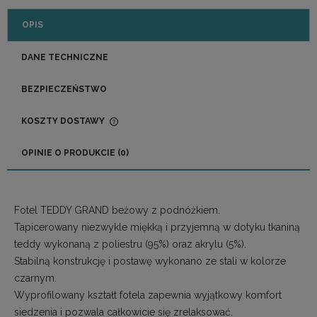
OPIS
DANE TECHNICZNE
BEZPIECZEŃSTWO
KOSZTY DOSTAWY
CENA NIE ZAWIERA EWENTUALNYCH KOSZTÓW
PŁATNOŚCI
OPINIE O PRODUKCIE (0)
Fotel TEDDY GRAND beżowy z podnóżkiem.
Tapicerowany niezwykle miękką i przyjemną w dotyku tkaniną
teddy wykonaną z poliestru (95%) oraz akrylu (5%).
Stabilną konstrukcję i postawę wykonano ze stali w kolorze
czarnym.
Wyprofilowany kształt fotela zapewnia wyjątkowy komfort
siedzenia i pozwala całkowicie się zrelaksować.